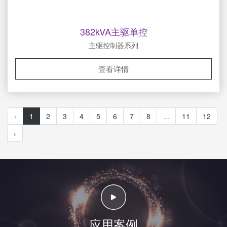
382kVA主驱单控
主驱控制器系列
查看详情
‹
1
2
3
4
5
6
7
8
...
11
12
›
应用案例