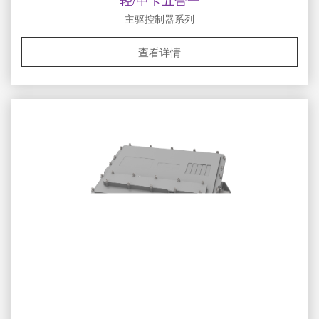
主驱控制器系列
查看详情