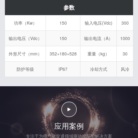
参数
功率（Kw）
150
输入电压(Vdc)
300
输出电压（Vdc）
150
输出电流（A）
1000
外形尺寸（mm）
352×180×528
重量（kg）
30
防护等级
IP67
冷却方式
风冷
应用案例
专注于为电气化交通领域驱动控制和解决方案