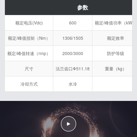
参数
额定电压(Vdc)
600
额定/峰值功率（kW）
额定/峰值扭矩（Nm）
1306/1505
额定效率
额定/峰值转速（rmp）
2000/3000
防护等级
尺寸
法兰齿口Φ511.18
重量（kg）
冷却方式
水冷