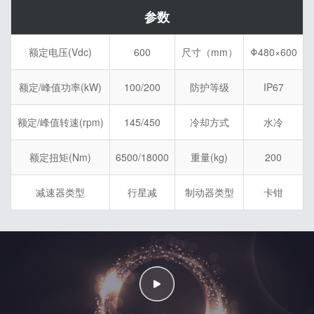
参数
额定电压(Vdc)
600
尺寸（mm）
Φ480×600
额定/峰值功率(kW)
100/200
防护等级
IP67
额定/峰值转速(rpm)
145/450
冷却方式
水冷
额定扭矩(Nm)
6500/18000
重量(kg)
200
减速器类型
行星减
制动器类型
卡钳