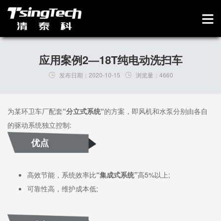
应用案例2—18T纯电动洗扫车
发布日期：
2020-10-15
浏览量：
4660
为某环卫车厂配套
“分立式系统“
的方案，即风机和水泵分别由各自
的驱动系统独立控制:
优点
高效节能，系统效率比
“集成式系统”
高5%以上;
可靠性高，维护成本低;